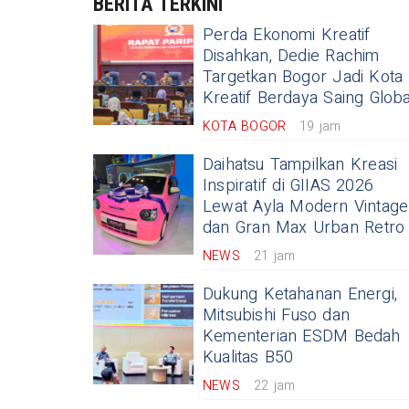
BERITA TERKINI
Perda Ekonomi Kreatif
a Depok Susun Arah Program
Disahkan, Dedie Rachim
Targetkan Bogor Jadi Kota
du Tahun 2026
Kreatif Berdaya Saing Globa
KOTA BOGOR
19 jam
Daihatsu Tampilkan Kreasi
Inspiratif di GIIAS 2026
Lewat Ayla Modern Vintage
dan Gran Max Urban Retro
NEWS
21 jam
Dukung Ketahanan Energi,
Mitsubishi Fuso dan
Kementerian ESDM Bedah
Kualitas B50
NEWS
22 jam