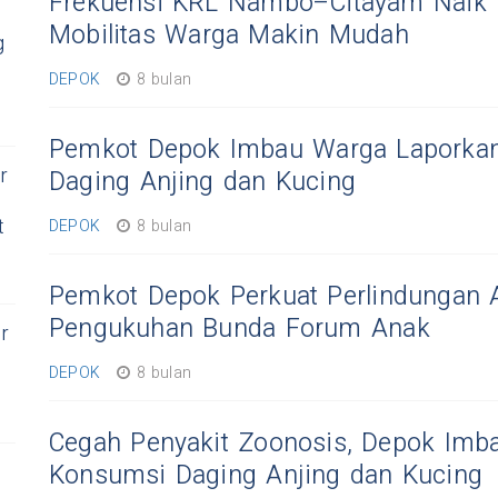
Frekuensi KRL Nambo–Citayam Naik Du
Mobilitas Warga Makin Mudah
g
DEPOK
8 bulan
Pemkot Depok Imbau Warga Laporkan
r
Daging Anjing dan Kucing
t
DEPOK
8 bulan
Pemkot Depok Perkuat Perlindungan 
Pengukuhan Bunda Forum Anak
r
DEPOK
8 bulan
Cegah Penyakit Zoonosis, Depok Imb
Konsumsi Daging Anjing dan Kucing