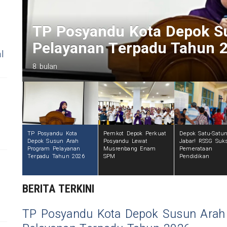
Pemkot Depok Perkuat Pos
Musrenbang Enam SPM
l
8 bulan
TP Posyandu Kota
Pemkot Depok Perkuat
Depok Satu-Satun
Depok Susun Arah
Posyandu Lewat
Jabar! RSSG Suk
Program Pelayanan
Musrenbang Enam
Pemerataan
Terpadu Tahun 2026
SPM
Pendidikan
BERITA TERKINI
TP Posyandu Kota Depok Susun Arah