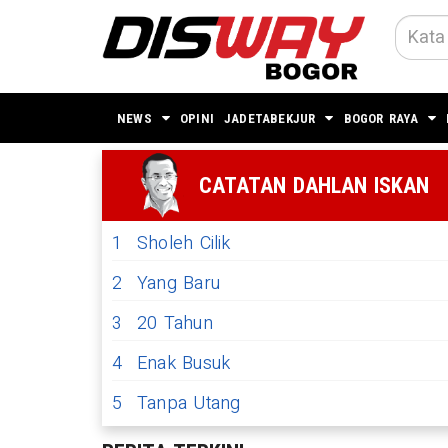
NEWS
OPINI
JADETABEKJUR
BOGOR RAYA
CATATAN DAHLAN ISKAN
1
Sholeh Cilik
2
Yang Baru
3
20 Tahun
4
Enak Busuk
5
Tanpa Utang