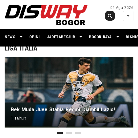
06 Agu 2026
NEWS
OPINI
JADETABEKJUR
BOGOR RAYA
BISNI
LIGA ITALIA
Frustasinya Sar
uve Stabia Resmi Diambil Lazio!
Pemain
1 tahun