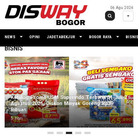
06 Agu 2026
NEWS
OPINI
JADETABEKJUR
BOGOR RAYA
BISNI
BISNIS
Katalog Promo JSM Superindo Terbaru 31 Juli-2
Agustus 2026, Diskon Minyak Goreng Rp39
Ribuan
5 hari