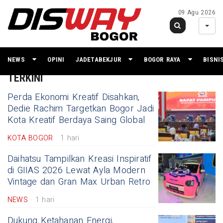
09 Agu 2026
NEWS
OPINI
JADETABEKJUR
BOGOR RAYA
BISNI
TERKINI
Perda Ekonomi Kreatif Disahkan,
Dedie Rachim Targetkan Bogor Jadi
Kota Kreatif Berdaya Saing Global
KOTA BOGOR
1 hari
Daihatsu Tampilkan Kreasi Inspiratif
di GIIAS 2026 Lewat Ayla Modern
Vintage dan Gran Max Urban Retro
NEWS
1 hari
Dukung Ketahanan Energi,