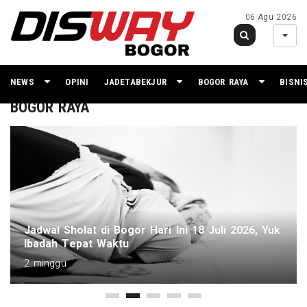
06 Agu 2026
NEWS
OPINI
JADETABEKJUR
BOGOR RAYA
BISNI
BOGOR RAYA
Jadwal Sholat di Bogor Hari Ini 18 Juli 2026, Yuk
Ibadah Tepat Waktu
2 minggu