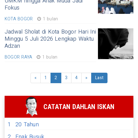
UMKM hingga Anak Muda Jadi
Fokus
KOTA BOGOR
1 bulan
Jadwal Sholat di Kota Bogor Hari Ini
Minggu 5 Juli 2026 Lengkap Waktu
Adzan
BOGOR RAYA
1 bulan
«
1
2
3
4
»
Last
CATATAN DAHLAN ISKAN
1
20 Tahun
2
Enak Busuk