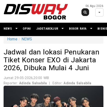
06 Agu 2026
NEWS
OPINI
JADETABEKJUR
BOGOR RAYA
BISNI
Home
NEWS
Jadwal dan lokasi Penukaran
Tiket Konser EXO di Jakarta
2026, Dibuka Mulai 4 Juni
Jumat 29-05-2026,20:00 WIB
Reporter:
Adinda Salsabila
|
Editor:
Adinda Salsabila