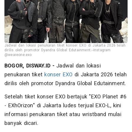
Jadwal dan lokasi penukaran tiket konser EXO di Jakarta 2026 telah
dirilis oleh promotor Dyandra Global Edutainment.--Instagram
@weareone.exo
BOGOR, DISWAY.ID -
Jadwal dan lokasi
penukaran tiket
konser
EXO
di Jakarta 2026 telah
dirilis oleh promotor Dyandra Global Edutainment.
Setelah tiket konser EXO bertajuk "EXO Planet #6
- EXhOrizon" di Jakarta ludes terjual EXO-L, kini
informasi penukaran tiket atau wristband mulai
banyak dicari.