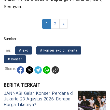
Senayan.
1
2
»
Sumber:
Tag:
# exo
# konser exo di jakarta
# konser
Share:
BERITA TERKAIT
JANNABI Gelar Konser Perdana di
Jakarta 23 Agustus 2026, Berapa
Harga Tiketnya?