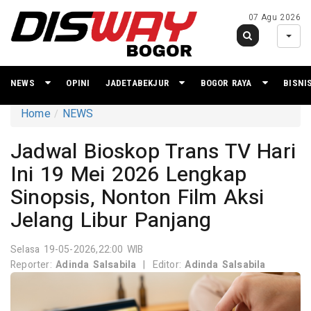
07 Agu 2026
NEWS
OPINI
JADETABEKJUR
BOGOR RAYA
BISNI
Home
NEWS
Jadwal Bioskop Trans TV Hari
Ini 19 Mei 2026 Lengkap
Sinopsis, Nonton Film Aksi
Jelang Libur Panjang
Selasa 19-05-2026,22:00 WIB
Reporter:
Adinda Salsabila
|
Editor:
Adinda Salsabila