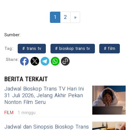
1
2
»
Sumber:
Tag:
# trans tv
# bioskop trans tv
# film
Share:
BERITA TERKAIT
Jadwal Bioskop Trans TV Hari Ini
31 Juli 2026, Jelang Akhir Pekan
Nonton Film Seru
FILM
1 minggu
Jadwal dan Sinopsis Bioskop Trans