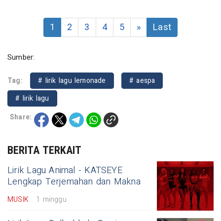
1
2
3
4
5
»
Last
Sumber:
Tag:
# lirik lagu lemonade
# aespa
# lirik lagu
Share:
BERITA TERKAIT
Lirik Lagu Animal - KATSEYE
Lengkap Terjemahan dan Makna
MUSIK
1 minggu