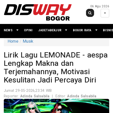
06 Agu 2026
NEWS
OPINI
JADETABEKJUR
BOGOR RAYA
BISNI
Home
Musik
Lirik Lagu LEMONADE - aespa
Lengkap Makna dan
Terjemahannya, Motivasi
Kesulitan Jadi Percaya Diri
Jumat 29-05-2026,23:34 WIB
Reporter:
Adinda Salsabila
|
Editor:
Adinda Salsabila