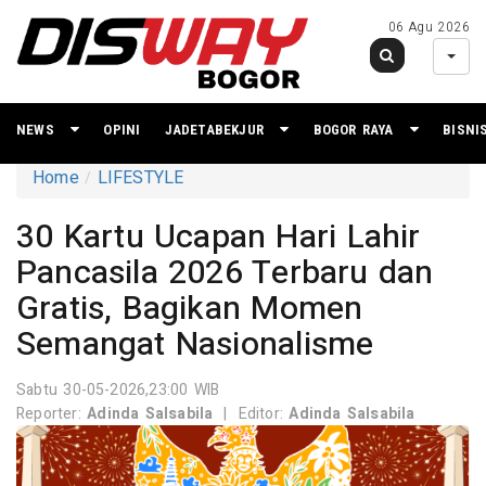
06 Agu 2026
NEWS
OPINI
JADETABEKJUR
BOGOR RAYA
BISNI
Home
LIFESTYLE
30 Kartu Ucapan Hari Lahir
Pancasila 2026 Terbaru dan
Gratis, Bagikan Momen
Semangat Nasionalisme
Sabtu 30-05-2026,23:00 WIB
Reporter:
Adinda Salsabila
|
Editor:
Adinda Salsabila