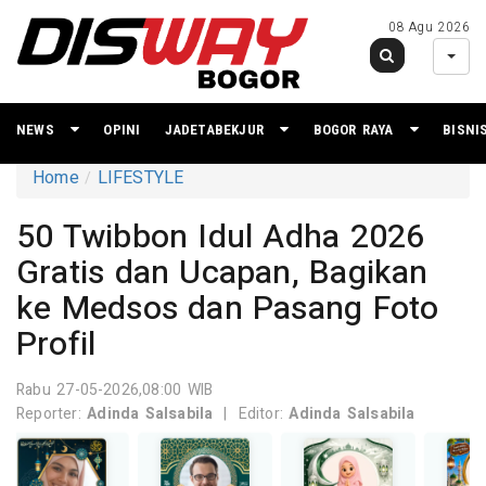
08 Agu 2026
NEWS
OPINI
JADETABEKJUR
BOGOR RAYA
BISNI
Home
LIFESTYLE
50 Twibbon Idul Adha 2026
Gratis dan Ucapan, Bagikan
ke Medsos dan Pasang Foto
Profil
Rabu 27-05-2026,08:00 WIB
Reporter:
Adinda Salsabila
|
Editor:
Adinda Salsabila