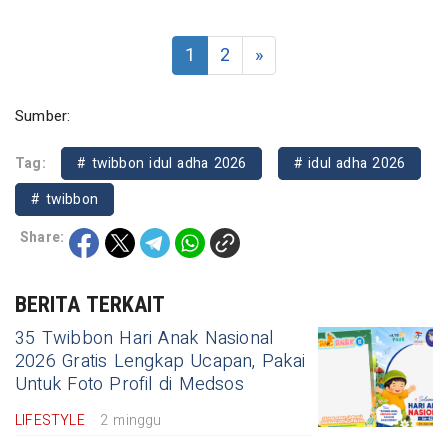
1
2
»
Sumber:
Tag:
# twibbon idul adha 2026
# idul adha 2026
# twibbon
Share:
BERITA TERKAIT
35 Twibbon Hari Anak Nasional
2026 Gratis Lengkap Ucapan, Pakai
Untuk Foto Profil di Medsos
LIFESTYLE
2 minggu