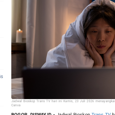
n
is
Jadwal Bioskop Trans TV hari ini Kamis, 23 Juli 2026 menayangkan
Canva
BOGOR, DISWAY.ID -
Jadwal Bioskop
Trans TV
ha