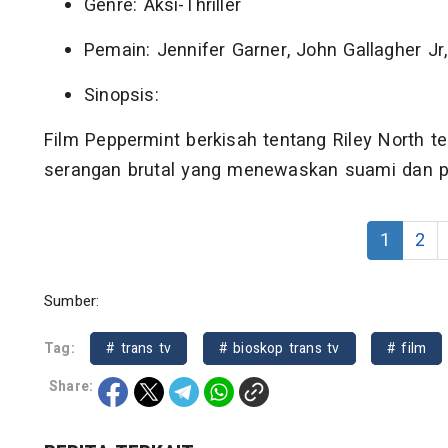
Genre: Aksi-Thriller
Pemain: Jennifer Garner, John Gallagher Jr
Sinopsis:
Film Peppermint berkisah tentang Riley North t
serangan brutal yang menewaskan suami dan pu
1
2
Sumber:
Tag:
# trans tv
# bioskop trans tv
# film
Share: