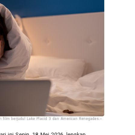
 film berjudul Lake Placid 3 dan American Renegades.--
ri ini Senin, 18 Mei 2026, lengkap