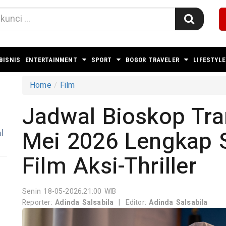
BISNIS
ENTERTAINMENT
SPORT
BOGOR TRAVELER
LIFESTYLE
Home
Film
Jadwal Bioskop Tran
Mei 2026 Lengkap S
l
Film Aksi-Thriller
Senin 18-05-2026,21:00 WIB
Reporter:
Adinda Salsabila
|
Editor:
Adinda Salsabila