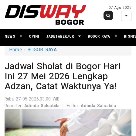
07 Agu 2026
NEWS
OPINI
JADETABEKJUR
BOGOR RAYA
BISNI
Home
BOGOR RAYA
Jadwal Sholat di Bogor Hari
Ini 27 Mei 2026 Lengkap
Adzan, Catat Waktunya Ya!
Rabu 27-05-2026,03:00 WIB
Reporter:
Adinda Salsabila
|
Editor:
Adinda Salsabila